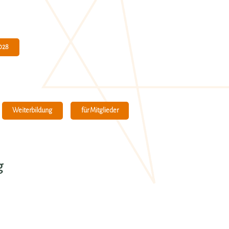
028
Weiterbildung
für Mitglieder
g