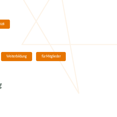
028
Weiterbildung
für Mitglieder
g