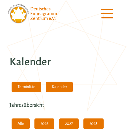
Deutsches
Enneagramm
Zentrum e.V.
Kalender
Kalender
Terminliste
Jahresübersicht
Alle
2026
2027
2028