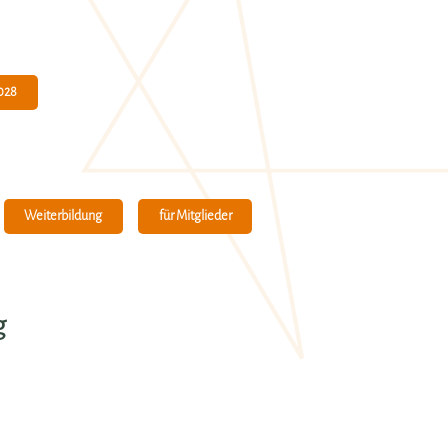
028
Weiterbildung
für Mitglieder
g