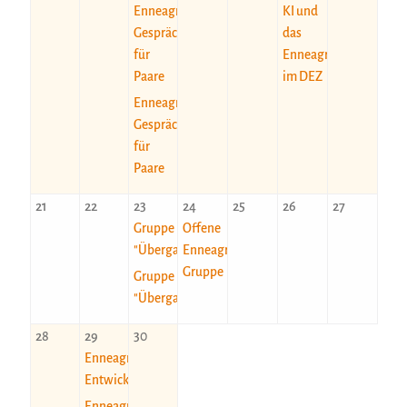
Enneagrammatischer
KI und
Gesprächskreis
das
für
Enneagramm
Paare
im DEZ
Enneagrammatischer
Gesprächskreis
für
Paare
21
22
23
24
25
26
27
Gruppe
Offene
"Übergang"
Enneagramm-
Gruppe
Gruppe
"Übergang"
28
29
30
Enneagrammatische
EntwicklungsArbeit
Enneagrammatische