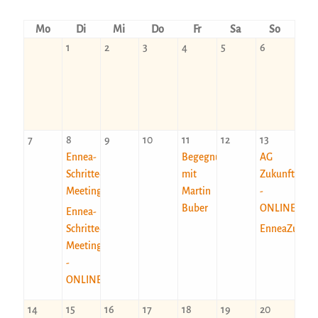
Mo
Di
Mi
Do
Fr
Sa
So
1
2
3
4
5
6
7
8
9
10
11
12
13
Ennea-
Begegnung
AG
Schritte-
mit
Zukunft
Meeting
Martin
-
Buber
ONLINE
Ennea-
Schritte-
EnneaZukunf
Meeting
-
ONLINE
14
15
16
17
18
19
20