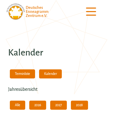
Deutsches
Enneagramm
Zentrum e.V.
Kalender
Kalender
Terminliste
Jahresübersicht
Alle
2026
2027
2028