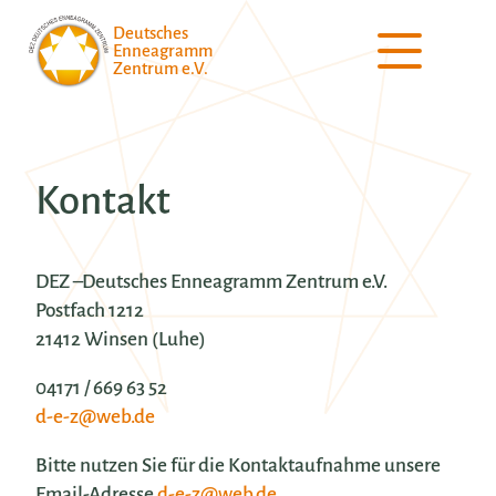
Deutsches
Enneagramm
Zentrum e.V.
Kontakt
DEZ –
Deutsches Enneagramm Zentrum e.V.
Postfach 1212
21412 Winsen (Luhe)
04171 / 669 63 52
d-e-z@web.de
Bitte nutzen Sie für die Kontaktaufnahme unsere
Email-Adresse
d-e-z@web.de
.