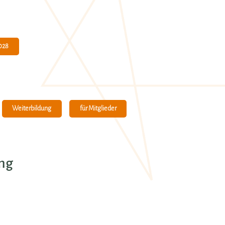
028
Weiterbildung
für Mitglieder
ung