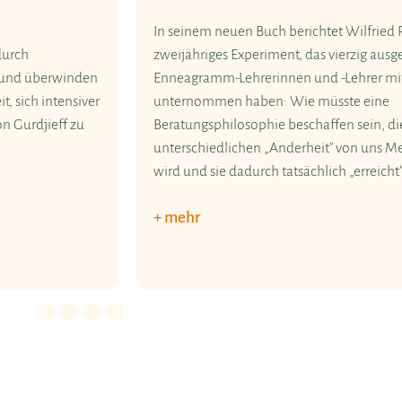
diesem Seminar dazu beitragen, dass Men
 Wilfried Reifarth über ein
besser kennenlernen und verstehen. Damit
erzig ausgebildete
Chance persönlicher Weiterentwicklung 
ehrer mit sich selbst
Verständigung und Begegnung mit ander
ste eine
en sein, die der neunfach
23.-25. April 2027
 von uns Menschen gerecht
St. Bonifatiuskloster
h „erreicht"?
Anmeldeschluss: 1. März 2027
+ mehr
Details für 0. Slide.
Details für 1. Slide.
Details für 2. Slide.
Details für 3. Slide.