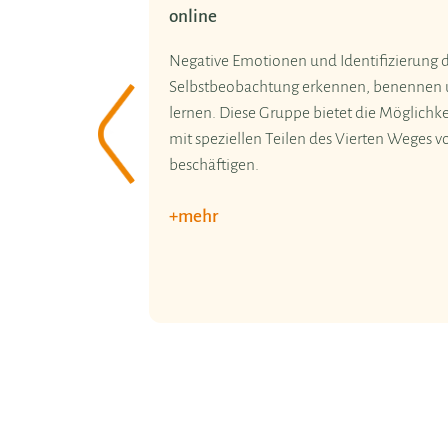
In seinem neuen Buch berichtet
zweijähriges Experiment, das vi
Enneagramm-Lehrerinnen und -L
unternommen haben: Wie müs
Voheriger Slide
◀︎
Beratungsphilosophie beschaff
unterschiedlichen „Anderheit"
wird und sie dadurch tatsächlic
+ mehr